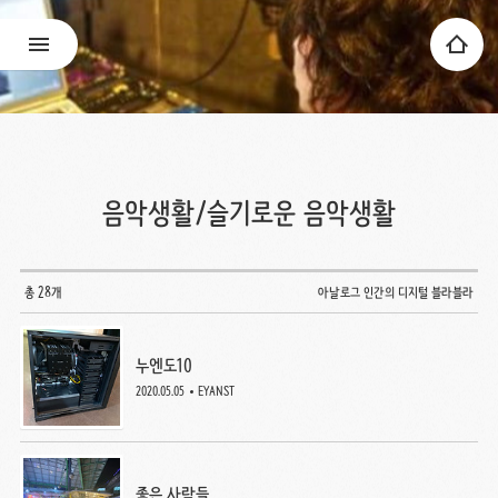
음악생활/슬기로운 음악생활
총 28개
아날로그 인간의 디지털 블라블라
누엔도10
2020.05.05
EYANST
좋은 사람들