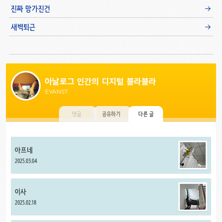
진짜 망가진건
새벽퇴근
아날로그 인간의 디지털 블라블라
EYANST
댓글
공유하기
다른 글
아프네
2025.03.04
이사
2025.02.18