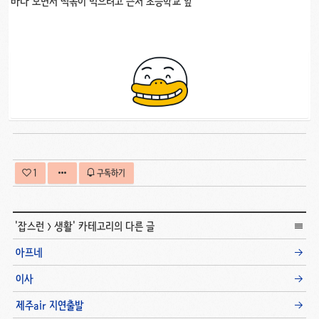
바다 보면서 떡볶이 먹으려고 근처 초등학교 앞
1
구독하기
'
잡스런
>
생활
' 카테고리의 다른 글
아프네
이사
제주air 지연출발