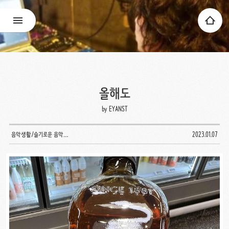
올해도
by EYANST
음악생활/슬기로운 음악생활
2023.01.07