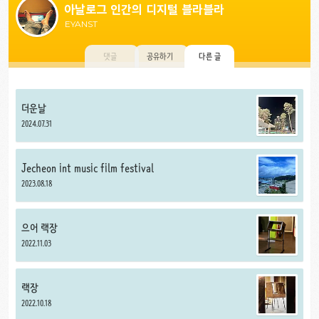
아날로그 인간의 디지털 블라블라
EYANST
댓글
공유하기
다른 글
더운날
2024.07.31
Jecheon int music film festival
2023.08.18
으어 랙장
2022.11.03
랙장
2022.10.18