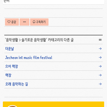
존버
공감
구독하기
'
음악생활
>
슬기로운 음악생활
' 카테고리의 다른 글
더운날
Jecheon int music film festival
으어 랙장
랙장
오래 음악하는 길