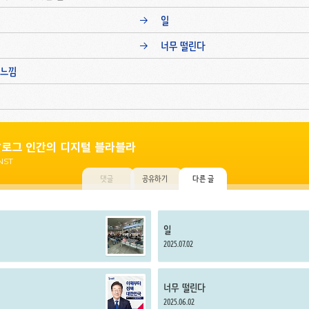
일
너무 떨린다
 느낌
로그 인간의 디지털 블라블라
NST
댓글
공유하기
다른 글
일
2025.07.02
너무 떨린다
2025.06.02