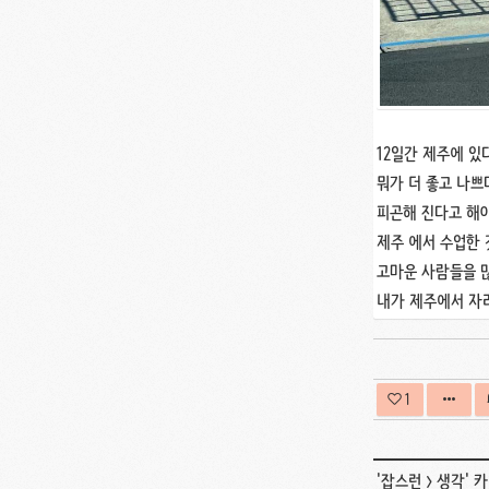
12일간 제주에 있
뭐가 더 좋고 나쁘
피곤해 진다고 해야
제주 에서 수업한 
고마운 사람들을 많
내가 제주에서 자리
1
'
잡스런
>
생각
' 