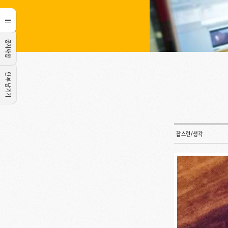
공지사항
안부 남기기
잡스런/생각