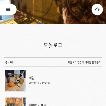
모놀로그
총 73개
아날로그 인간의 디지털 블라블라
서랍
2022.02.02
EYANST
헤어컷인제주