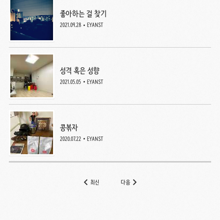
좋아하는 걸 찾기
2021.09.28
EYANST
성격 혹은 성향
2021.05.05
EYANST
콩볶자
2020.07.22
EYANST
최신
다음